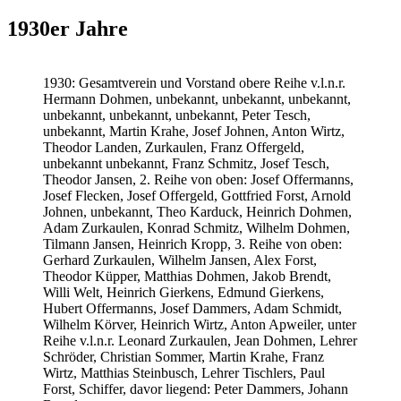
1930er Jahre
1930: Gesamtverein und Vorstand obere Reihe v.l.n.r.
Hermann Dohmen, unbekannt, unbekannt, unbekannt,
unbekannt, unbekannt, unbekannt, Peter Tesch,
unbekannt, Martin Krahe, Josef Johnen, Anton Wirtz,
Theodor Landen, Zurkaulen, Franz Offergeld,
unbekannt unbekannt, Franz Schmitz, Josef Tesch,
Theodor Jansen, 2. Reihe von oben: Josef Offermanns,
Josef Flecken, Josef Offergeld, Gottfried Forst, Arnold
Johnen, unbekannt, Theo Karduck, Heinrich Dohmen,
Adam Zurkaulen, Konrad Schmitz, Wilhelm Dohmen,
Tilmann Jansen, Heinrich Kropp, 3. Reihe von oben:
Gerhard Zurkaulen, Wilhelm Jansen, Alex Forst,
Theodor Küpper, Matthias Dohmen, Jakob Brendt,
Willi Welt, Heinrich Gierkens, Edmund Gierkens,
Hubert Offermanns, Josef Dammers, Adam Schmidt,
Wilhelm Körver, Heinrich Wirtz, Anton Apweiler, unter
Reihe v.l.n.r. Leonard Zurkaulen, Jean Dohmen, Lehrer
Schröder, Christian Sommer, Martin Krahe, Franz
Wirtz, Matthias Steinbusch, Lehrer Tischlers, Paul
Forst, Schiffer, davor liegend: Peter Dammers, Johann