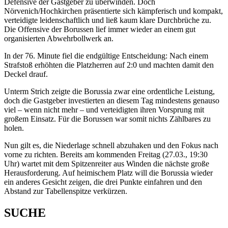
Defensive der Gastgeber zu überwinden. Doch
Nörvenich/Hochkirchen präsentierte sich kämpferisch und kompakt,
verteidigte leidenschaftlich und ließ kaum klare Durchbrüche zu.
Die Offensive der Borussen lief immer wieder an einem gut
organisierten Abwehrbollwerk an.
In der 76. Minute fiel die endgültige Entscheidung: Nach einem
Strafstoß erhöhten die Platzherren auf 2:0 und machten damit den
Deckel drauf.
Unterm Strich zeigte die Borussia zwar eine ordentliche Leistung,
doch die Gastgeber investierten an diesem Tag mindestens genauso
viel – wenn nicht mehr – und verteidigten ihren Vorsprung mit
großem Einsatz. Für die Borussen war somit nichts Zählbares zu
holen.
Nun gilt es, die Niederlage schnell abzuhaken und den Fokus nach
vorne zu richten. Bereits am kommenden Freitag (27.03., 19:30
Uhr) wartet mit dem Spitzenreiter aus Winden die nächste große
Herausforderung. Auf heimischem Platz will die Borussia wieder
ein anderes Gesicht zeigen, die drei Punkte einfahren und den
Abstand zur Tabellenspitze verkürzen.
SUCHE