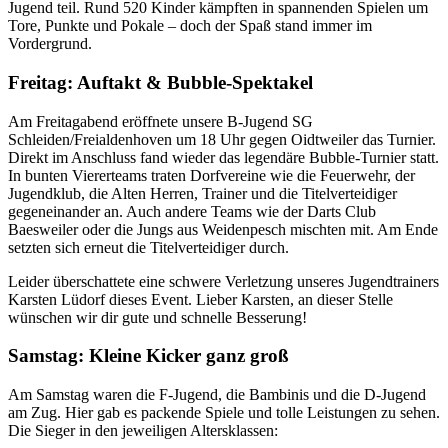
Jugend teil. Rund 520 Kinder kämpften in spannenden Spielen um
Tore, Punkte und Pokale – doch der Spaß stand immer im
Vordergrund.
Freitag: Auftakt & Bubble-Spektakel
Am Freitagabend eröffnete unsere B-Jugend SG
Schleiden/Freialdenhoven um 18 Uhr gegen Oidtweiler das Turnier.
Direkt im Anschluss fand wieder das legendäre Bubble-Turnier statt.
In bunten Viererteams traten Dorfvereine wie die Feuerwehr, der
Jugendklub, die Alten Herren, Trainer und die Titelverteidiger
gegeneinander an. Auch andere Teams wie der Darts Club
Baesweiler oder die Jungs aus Weidenpesch mischten mit. Am Ende
setzten sich erneut die Titelverteidiger durch.
Leider überschattete eine schwere Verletzung unseres Jugendtrainers
Karsten Lüdorf dieses Event. Lieber Karsten, an dieser Stelle
wünschen wir dir gute und schnelle Besserung!
Samstag: Kleine Kicker ganz groß
Am Samstag waren die F-Jugend, die Bambinis und die D-Jugend
am Zug. Hier gab es packende Spiele und tolle Leistungen zu sehen.
Die Sieger in den jeweiligen Altersklassen: